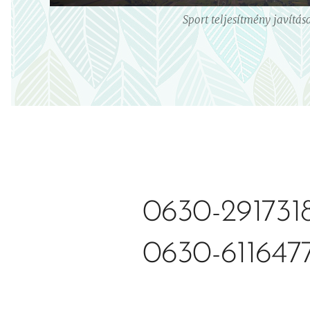
Sport teljesítmény javítás
0630-291731
0630-611647