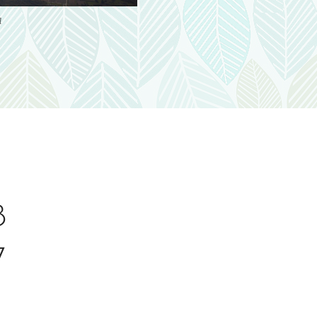
a
8
7