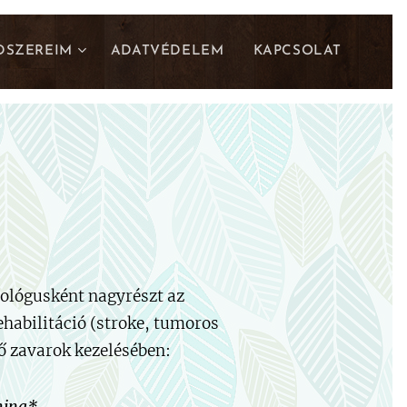
SZEREIM
ADATVÉDELEM
KAPCSOLAT
hológusként nagyrészt az
ehabilitáció (stroke, tumoros
ző zavarok kezelésében: