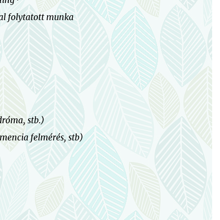
ching*
al folytatott munka
dróma, stb.)
emencia felmérés, stb)