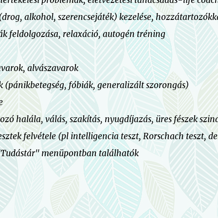
nértékelési problémák, életvezetési tanácsadás-life coa
drog, alkohol, szerencsejáték) kezelése, hozzátartozókk
ák feldolgozása, relaxáció, autogén tréning
avarok, alvászavarok
(pánikbetegség, fóbiák, generalizált szorongás)
e
zó halála, válás, szakítás, nyugdíjazás, üres fészek szin
sztek felvétele (pl intelligencia teszt, Rorschach teszt, d
 "Tudástár"
menüpontban
találhatók