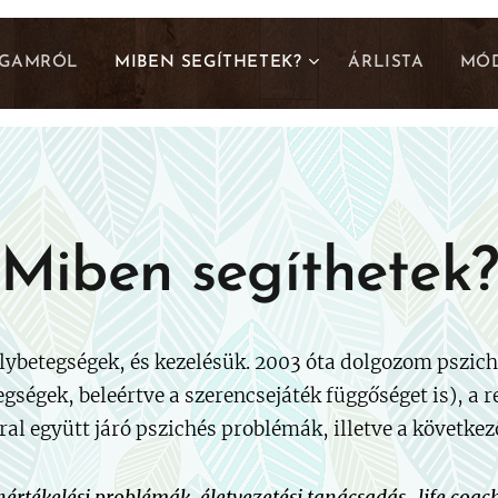
GAMRÓL
MIBEN SEGÍTHETEK?
ÁRLISTA
MÓD
Miben segíthetek?
lybetegségek, és kezelésük. 2003 óta dolgozom pszic
gségek, beleértve a szerencsejáték függőséget is), a r
ral együtt járó pszichés problémák, illetve a követke