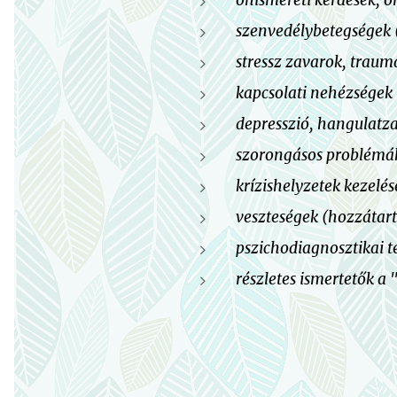
önismereti kérdések, ö
szenvedélybetegségek (
stressz zavarok, traum
kapcsolati nehézségek
depresszió, hangulatz
szorongásos problémák 
krízishelyzetek kezelés
veszteségek (hozzátarto
pszichodiagnosztikai te
részletes ismertetők a